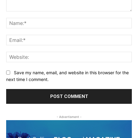
Comment:
Na
Ema
Web
Save my name, email, and website in this browser for the
next time I comment.
- Advertisment -