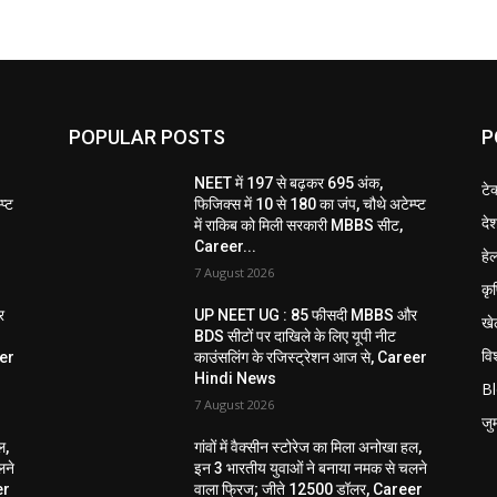
POPULAR POSTS
P
NEET में 197 से बढ़कर 695 अंक,
टे
प्ट
फिजिक्स में 10 से 180 का जंप, चौथे अटेम्प्ट
दे
में राकिब को मिली सरकारी MBBS सीट,
Career...
हेल
7 August 2026
कृ
र
UP NEET UG : 85 फीसदी MBBS और
खे
BDS सीटों पर दाखिले के लिए यूपी नीट
विश
eer
काउंसलिंग के रजिस्ट्रेशन आज से, Career
Hindi News
B
7 August 2026
जुर्
ल,
गांवों में वैक्सीन स्टोरेज का मिला अनोखा हल,
लने
इन 3 भारतीय युवाओं ने बनाया नमक से चलने
er
वाला फ्रिज; जीते 12500 डॉलर, Career