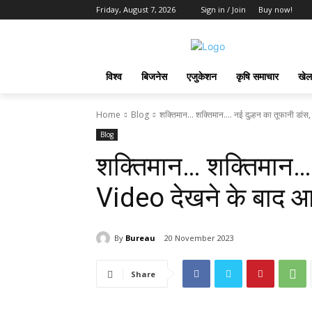
Friday, August 7, 2026
Sign in / Join
Buy now!
विश्व
बिजनेस
एजुकेशन
कृषि समाचार
खेल
Home
Blog
शक्‍त‍िमान... शक्‍त‍िमान.... नई दुल्हन का तूफानी डा
Blog
शक्‍त‍िमान… शक्‍त‍िमान…
Video देखने के बाद आप
By
Bureau
20 November 2023
Share