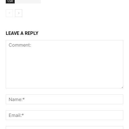
CSR
LEAVE A REPLY
Comment:
Na
Ema
Web