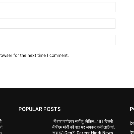
Name:*
Email:*
Website:
rowser for the next time I comment.
POPULAR POSTS
P
ली
‘मैं बाबा बागेश्वर नहीं हूं, लेकिन…’ IIT दिल्ली
टे
ां,
में पीएम मोदी की बात पर जमकर बजीं तालियां,
दे
s
खूब हंसे GenZ, Career Hindi News