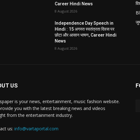
विश
Career Hindi News
8 August 2026
B
जुर्
Independence Day Speech in
Hindi : 15 अगस्त स्वतंत्रता दिवस पर
i
छोटा और आसान भाषण, Career Hindi
News
8 August 2026
OUT US
F
paper is your news, entertainment, music fashion website.
rovide you with the latest breaking news and videos
ight from the entertainment industry.
act us:
info@vartaportal.com