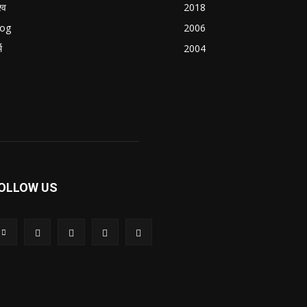
्व
2018
log
2006
म
2004
OLLOW US