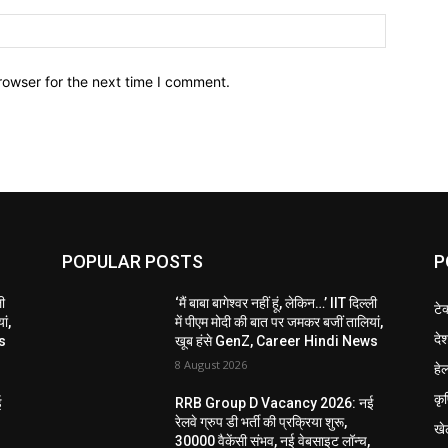
Website:
rowser for the next time I comment.
POPULAR POSTS
P
ली
‘मैं बाबा बागेश्वर नहीं हूं, लेकिन…’ IIT दिल्ली
टे
ां,
में पीएम मोदी की बात पर जमकर बजीं तालियां,
दे
s
खूब हंसे GenZ, Career Hindi News
8 August 2026
हेल
कृ
ई
RRB Group D Vacancy 2026: नई
रेलवे ग्रुप डी भर्ती की प्रक्रिया शुरू,
खे
30000 वैकेंसी संभव, नई वेबसाइट लॉन्च,