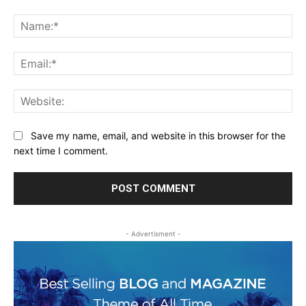
Comment:
Na
Ema
Web
Save my name, email, and website in this browser for the
next time I comment.
- Advertisment -