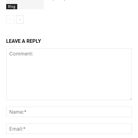
Blog
LEAVE A REPLY
Comment:
Na
Ema