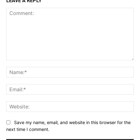
LEAVE A REPLY
Comment:
Na
Ema
Web
Save my name, email, and website in this browser for the
next time I comment.