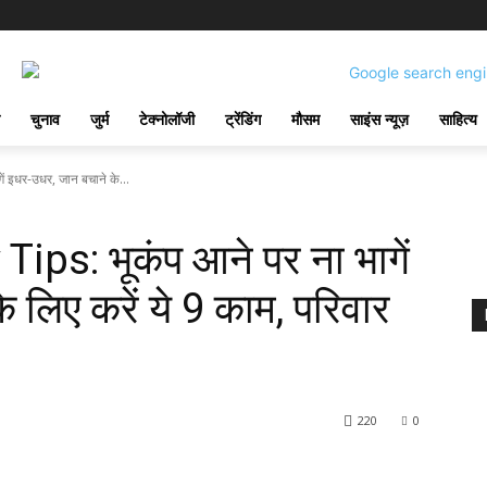
चुनाव
जुर्म
टेक्नोलॉजी
ट्रेंडिंग
मौसम
साइंस न्यूज़
साहित्य
 इधर-उधर, जान बचाने के...
ps: भूकंप आने पर ना भागें
 लिए करें ये 9 काम, परिवार
220
0