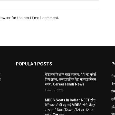
Website:
rowser for the next time I comment.
POPULAR POSTS
P
स
मेडिकल शिक्षा में बड़ा बदलाव: 11 नए कोर्स
टे
म
किए लॉन्च, अस्पतालों के लिए मान्यता नियम
दे
सख्त, Career Hindi News
8 August 2026
हेल
कृ
ट
MBBS Seats In India : NEET सीट
मैट्रिक्स से भी बढ़ गईं MBBS सीटें, केंद्र
खे
सरकार ने दिया मेडिकल सीटों का लेटेस्ट
विश
ब्योरा, Career...