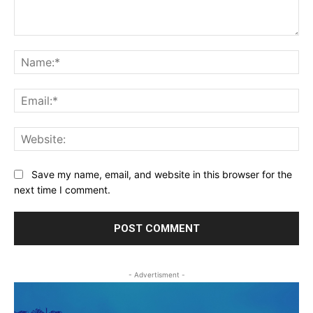
Comment:
Na
Ema
Web
Save my name, email, and website in this browser for the
next time I comment.
- Advertisment -