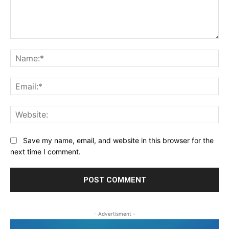
Comment:
Na
Ema
Web
Save my name, email, and website in this browser for the
next time I comment.
- Advertisment -