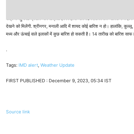
अगले सप्ताह पश्चिमी हिमालय पर पश्चिमी विक्षोभ के रूप में एक कमजोर प्रणाली ब
क्षेत्र में पहुंचेगा. प्रसार और तीव्रता हल्की होगी और 13 दिसंबर तक बारिश कम होने 
देखने को मिलेंगी. श्रीनगर, मनाली आदि में शायद कोई बारिश न हो। हालांकि, कुल्लू
मध्य और ऊंचाई वाले इलाकों में कुछ बारिश हो सकती है। 14 तारीख को बारिश साफ ह
.
Tags:
IMD alert
,
Weather Update
FIRST PUBLISHED :
December 9, 2023, 05:34 IST
Source link