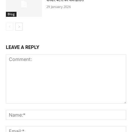
29 January 2026
Blog
LEAVE A REPLY
Comment:
Na
Ema