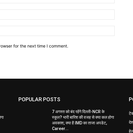
Email:*
Website:
rowser for the next time I comment.
POPULAR POSTS
P
7 अगस्त को बंद रहेंगे दिल्ली-NCR के
टे
ोगा
स्कूल? भारी बारिश की वजह से क्या कल होगा
दे
अवकाश; क्या है IMD का ताजा अपडेट,
Career...
हेल