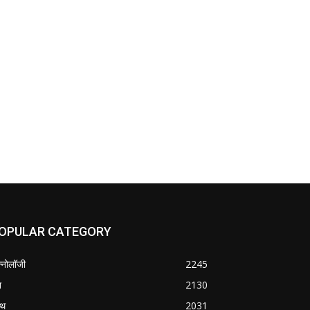
OPULAR CATEGORY
क्नोलॉजी
2245
श
2130
्थ
2031