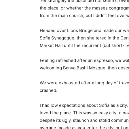
Yet strangely the place did not seem crowded
the place, or whether the masses congregate
from the main church, but I didn’t feel over
Headed over Lions Bridge and made our way
Sofia Synagogue, then sheltered in the Cen
Market Hall until the recurrent (but short-l
Feeling refreshed after an espresso, we wal
welcoming Banya Bashi Mosque, then desce
We were exhausted after a long day of trave
crashed.
I had low expectations about Sofia as a city,
loved the place. This was an easy city to nav
despite its ugly, staunch and stolid communi
average facade as you enter the city, but on