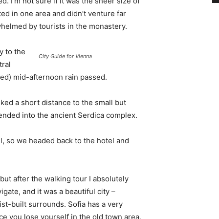
. I’m not sure if it was the sheer size of
d in one area and didn’t venture far
whelmed by tourists in the monastery.
 to the
City Guide for Vienna
tral
ived) mid-afternoon rain passed.
ked a short distance to the small but
nded into the ancient Serdica complex.
l, so we headed back to the hotel and
 but after the walking tour I absolutely
igate, and it was a beautiful city –
st-built surrounds. Sofia has a very
ce you lose yourself in the old town area,