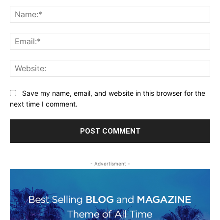
Comment:
Na
Ema
Web
Save my name, email, and website in this browser for the
next time I comment.
- Advertisment -