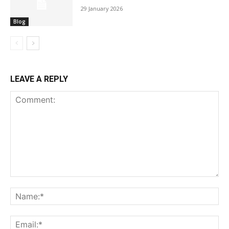
29 January 2026
Blog
LEAVE A REPLY
Comment:
Na
Ema