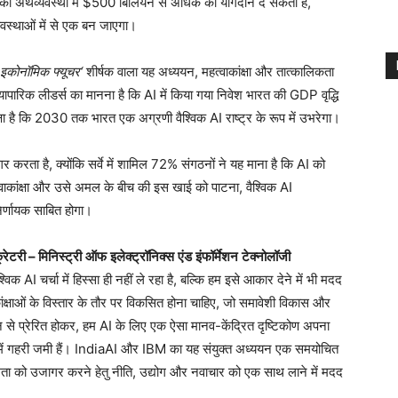
ी अर्थव्यवस्था में $500 बिलियन से अधिक का योगदान दे सकता है,
वस्थाओं में से एक बन जाएगा।
़ इकोनॉमिक
फ्यूचर
‘
शीर्षक वाला यह अध्ययन, महत्वाकांक्षा और तात्कालिकता
्यापारिक लीडर्स का मानना ​​है कि AI में किया गया निवेश भारत की GDP वृद्धि
ा है कि 2030 तक भारत एक अग्रणी वैश्विक AI राष्ट्र के रूप में उभरेगा।
 करता है, क्योंकि सर्वे में शामिल 72% संगठनों ने यह माना है कि AI को
महत्वाकांक्षा और उसे अमल के बीच की इस खाई को पाटना, वैश्विक AI
निर्णायक साबित होगा।
्रेटरी
–
मिनिस्ट्री
ऑफ
इलेक्ट्रॉनिक्स
एंड
इंफॉर्मेशन
टेक्नोलॉजी
विक AI चर्चा में हिस्सा ही नहीं ले रहा है, बल्कि हम इसे आकार देने में भी मदद
ांक्षाओं के विस्तार के तौर पर विकसित होना चाहिए, जो समावेशी विकास और
़न से प्रेरित होकर, हम AI के लिए एक ऐसा मानव-केंद्रित दृष्टिकोण अपना
भुता में गहरी जमी हैं। IndiaAI और IBM का यह संयुक्त अध्ययन एक समयोचित
्षमता को उजागर करने हेतु नीति, उद्योग और नवाचार को एक साथ लाने में मदद