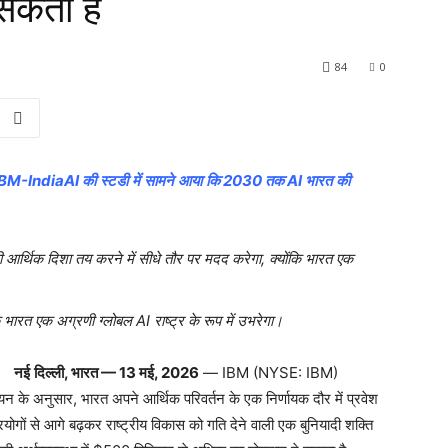
 सकता है
84
0
IBM-IndiaAI
की
स्टडी
में
सामने
आया
कि
2030
तक
AI
भारत
की
ी
आर्थिक
दिशा
तय
करने
में
सीधे
तौर
पर
मदद
करेगा
,
क्योंकि
भारत
एक
भारत
एक
अग्रणी
ग्लोबल
AI
राष्ट्र
के
रूप
में
उभरेगा।
नई
दिल्ली
,
भारत
— 13
मई
, 2026
— IBM (NYSE: IBM)
न के अनुसार, भारत अपने आर्थिक परिवर्तन के एक निर्णायक दौर में प्रवेश
्रयोगों से आगे बढ़कर राष्ट्रीय विकास को गति देने वाली एक बुनियादी शक्ति