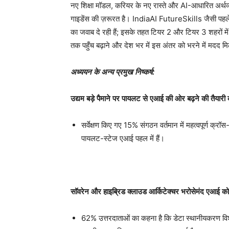
नए शिक्षा मॉडल, करियर के नए रास्ते और AI-आधारित अर्थव्यवस
गाइडेंस की ज़रूरत है। IndiaAI FutureSkills जैसी पहलें श
का जवाब दे रही हैं; इसके तहत टियर 2 और टियर 3 शहरों में
तक पहुँच बढ़ाने और देश भर में इस अंतर को भरने में मदद म
अध्ययन
के
अन्य
प्रमुख
निष्कर्ष
:
उद्यम
बड़े
पैमाने
पर
पायलट
से
एआई
की
ओर
बढ़ने
की
तैयारी
सर्वेक्षण किए गए 15% संगठन वर्तमान में महत्वपूर्ण क्रॉ
पायलट-स्टेज एआई पहल में हैं।
सॉवरेन
और
हाइब्रिड
क्लाउड
आर्किटेक्चर
भरोसेमंद
एआई
को
62% उत्तरदाताओं का कहना है कि डेटा स्थानीयकरण वि