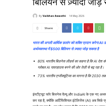
बिलियन से ज़्यादा जोड़
By
Vaibhav Awasthi
14 May 2026
Share
भारत
की
अगली
आर्थिक
छलांग
को
शक्ति
प्रदान
करेगा
AI: 
अर्थव्यवस्था
में
$500
बिलियन
से
ज़्यादा
जोड़
सकता
है
80%
भारतीय
बिज़नेस
लीडर्स
का
कहना
है
कि
AI
देश
क
ग्लोबल
AI
पावरहाउस
बनने
की
ओर
तेज़ी
से
बढ़
रहा
है।
73%
भारतीय
एग्जीक्यूटिव्स
का
मानना
है
कि
2030
तक
इंस्टीट्यूट फॉर बिजनेस वैल्यू और IndiaAI के एक नए अध्यय
कर रहा है, क्योंकि आर्टिफिशियल इंटेलिजेंस (AI) अब सिर्फ़ प