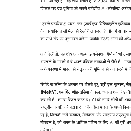
बनने जा रहा है। यह शोध बताता है कि 2030 तक AI भारत क
जिससे यह देश दुनिया की सबसे गतिशील AI-संचालित अर्थव्य
‘
फ्रॉम
प्रॉमिस
टू
पावर
:
हाउ
एआई इज़
रिडिफाइनिंग
इंडियाज
के एक शक्तिशाली मेल को रेखांकित करता है: पाँच में से चार व
को सीधे तौर पर प्रभावित करेगा, जबकि 73% लोगों को अपेक्ष
आगे देखें तो, यह शोध एक अहम ‘इन्फ्लेक्शन गैप’ को भी उजागर
अपनाने के मामले में वे अपने वैश्विक समकक्षों से पीछे हैं। 
अर्थव्यवस्था में भारत की नेतृत्वकारी भूमिका को तय करने में 
रिपोर्ट के लॉन्च के अवसर पर बोलते हुए,
श्री
एस
.
कृष्णन
,
सेक
(MeitY),
गवर्नमेंट
ऑफ़
इंडिया
ने कहा, “भारत अब सिर्फ़ वैश्
कर रहे हैं। हमारा विज़न साफ़ है। AI को हमारे लोगों की आक
राष्ट्रीय प्रगति को बढ़ावा दे। ‘विकसित भारत’ के अपने विज
रहे हैं, जिसकी जड़ें विश्वास, नैतिकता और राष्ट्रीय संप्र
योगदान है, जो भारत के आर्थिक भविष्य के लिए AI की पूरी क
करेगा।”