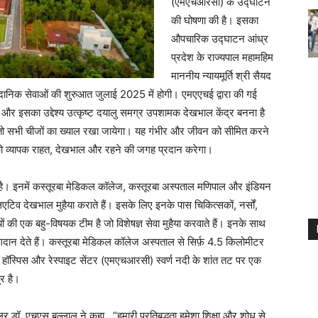
(एमएचआरसी) के उद्घाटन
की घोषणा की है। इसका
औपचारिक उद्घाटन आंध्र
प्रदेश के राज्यपाल महामहिम
माननीय न्यायमूर्ति श्री सैयद
ैदानिक सेवाओं की शुरुआत जुलाई 2025 में होगी। एमएएचई द्वारा की गई
 और इसका उद्देश्य उत्कृष्ट दयालु समग्र उपशामक देखभाल केंद्र बनना है
ये तो सभी चीजों का ख्याल रखा जायेगा। यह गंभीर और जीवन को सीमित करने
र को व्यापक राहत, देखभाल और रहने की जगह प्रदान करेगा।
है। इनमें कस्तूरबा मेडिकल कॉलेज, कस्तूरबा अस्पताल मणिपाल और इंडियन
टिव देखभाल मुहैया कराते हैं। इसके लिए इनके पास चिकित्सकों, नर्सों,
ों की एक बहु-विषयक टीम है जो विशेषज्ञ सेवा मुहैया करवाते हैं। इनके साथ
गदान देते हैं। कस्तूरबा मेडिकल कॉलेज अस्पताल से सिर्फ़ 4.5 किलोमीटर
ॉस्पिस और रेस्पाइट सेंटर (एमएचआरसी) स्वर्ण नदी के शांत तट पर एक
्र है।
डॉ. एचएस बल्लाल ने कहा , “हमारी प्रतिबद्धता हमेशा शिक्षा और शोध से