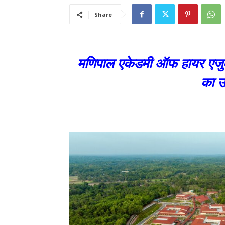
Share
मणिपाल एकेडमी ऑफ हायर एजुके
का उ