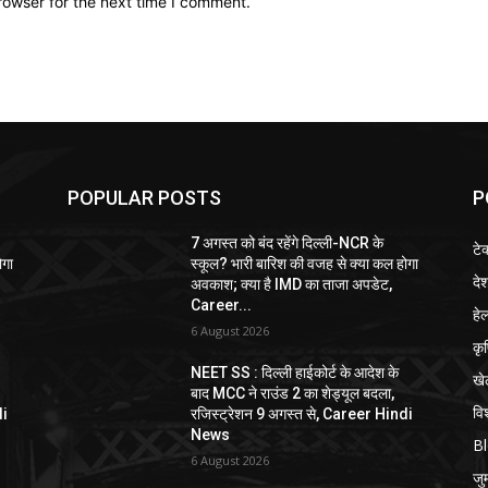
rowser for the next time I comment.
POPULAR POSTS
P
7 अगस्त को बंद रहेंगे दिल्ली-NCR के
टे
ोगा
स्कूल? भारी बारिश की वजह से क्या कल होगा
दे
अवकाश; क्या है IMD का ताजा अपडेट,
Career...
हेल
6 August 2026
कृ
NEET SS : दिल्ली हाईकोर्ट के आदेश के
खे
बाद MCC ने राउंड 2 का शेड्यूल बदला,
विश
di
रजिस्ट्रेशन 9 अगस्त से, Career Hindi
News
B
6 August 2026
जुर्