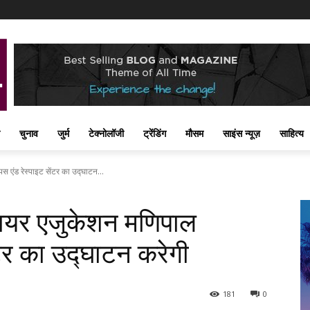
चुनाव
जुर्म
टेक्नोलॉजी
ट्रेंडिंग
मौसम
साइंस न्यूज़
साहित्य
एंड रेस्पाइट सेंटर का उद्घाटन...
ायर एजुकेशन मणिपाल
ेंटर का उद्घाटन करेगी
181
0