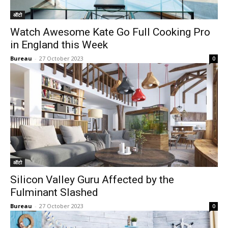
ऑटो
Watch Awesome Kate Go Full Cooking Pro
in England this Week
Bureau
-
27 October 2023
0
ऑटो
Silicon Valley Guru Affected by the
Fulminant Slashed
Bureau
-
27 October 2023
0