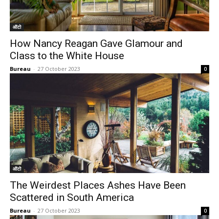
ऑटो
How Nancy Reagan Gave Glamour and
Class to the White House
Bureau
-
27 October 2023
0
ऑटो
The Weirdest Places Ashes Have Been
Scattered in South America
Bureau
-
27 October 2023
0