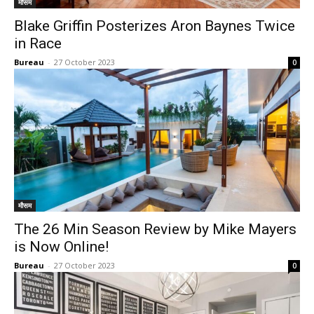
मौसम
Blake Griffin Posterizes Aron Baynes Twice
in Race
Bureau
-
27 October 2023
0
मौसम
The 26 Min Season Review by Mike Mayers
is Now Online!
Bureau
-
27 October 2023
0